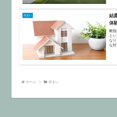
結
住まい
体
断熱
とい
なり
な対
ホーム
住まい