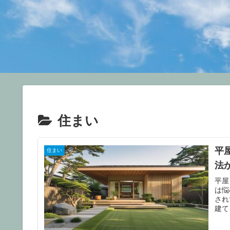
住まい
平
住まい
法
平屋
は悩
され
建て